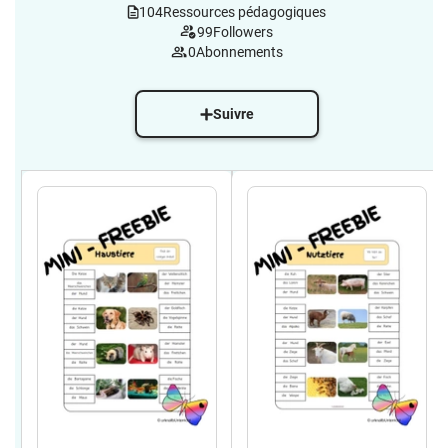
104
Ressources pédagogiques
99
Followers
0
Abonnements
Suivre