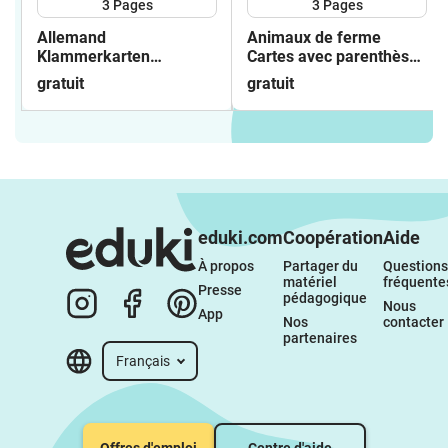
3
Pages
3
Pages
Allemand
Animaux de ferme
Klammerkarten
Cartes avec parenthèses
Haustiere
Freebie
gratuit
gratuit
eduki.com
Coopération
Aide
À propos 
Partager du 
Questions 
matériel 
fréquente
Presse
pédagogique
Nous 
App
Nos 
contacter
partenaires
Français