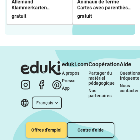
Allemand
Animaux de ferme
Klammerkarten
Cartes avec parenthèses
Haustiere
Freebie
gratuit
gratuit
eduki.com
Coopération
Aide
À propos 
Partager du 
Questions 
matériel 
fréquente
Presse
pédagogique
Nous 
App
Nos 
contacter
partenaires
Français
Offres d'emploi
Centre d'aide