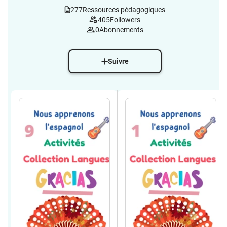
277
Ressources pédagogiques
405
Followers
0
Abonnements
Suivre