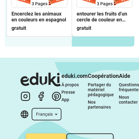
3
Pages
3
Pages
Encerclez les animaux
entourer les fruits d'un
en couleurs en espagnol
cercle de couleur en
espagnol
gratuit
gratuit
eduki.com
Coopération
Aide
À propos 
Partager du 
Questions 
matériel 
fréquente
Presse
pédagogique
Nous 
App
Nos 
contacter
partenaires
Français