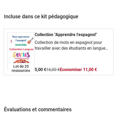
Incluse dans ce kit pédagogique
Collection "Apprendre l'espagnol"
Collection de mots en espagnol pour
travailler avec des étudiants en langues
de jeunes âges. Ce pack contient des
activités pour déchiffrer et trouver
différents mots en espagnol, rendant les
Lot de 25
5,00 €
16,00 €
Economiser 11,00 €
ressources
cours amusants
Évaluations et commentaires