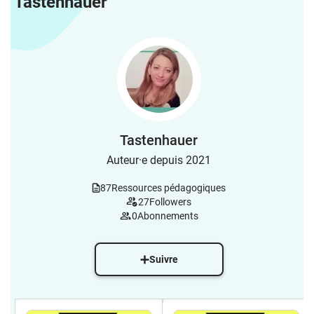
Tastenhauer
Tastenhauer
Auteur·e depuis 2021
87
Ressources pédagogiques
27
Followers
0
Abonnements
Suivre