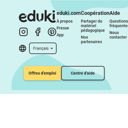
eduki.com
Coopération
Aide
À propos 
Partager du 
Questions 
matériel 
fréquente
Presse
pédagogique
Nous 
App
Nos 
contacter
partenaires
Français
Offres d'emploi
Centre d'aide