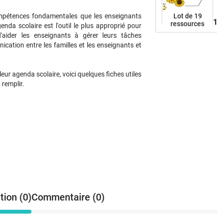
p
a
Lot de 19
compétences fondamentales que les enseignants
1
ressources
t
da scolaire est l'outil le plus approprié pour
t
 d'aider les enseignants à gérer leurs tâches
cation entre les familles et les enseignants et
a
e
s
eur agenda scolaire, voici quelques fiches utiles
d
 remplir.
v
u
tion (0)
Commentaire (0)