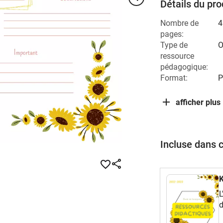
Détails du pro
Nombre de
4
pages:
Type de
O
ressource
pédagogique:
Format:
P
afficher plus
Incluse dans 
K
L
d
e