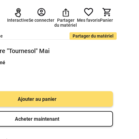
Interactive
Se connecter
Partager
Mes favoris
Panier
du matériel
de
Partager du matériel
re "Tournesol" Mai
imé
Ajouter au panier
Acheter maintenant