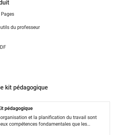
duit
 Pages
utils du professeur
DF
ce kit pédagogique
it pédagogique
'organisation et la planification du travail sont
eux compétences fondamentales que les
nseignants doivent posséder au cours de la phase