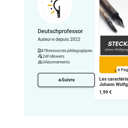
Deutschprofessor
Auteur·e depuis 2022
47
Ressources pédagogiques
24
Followers
0
Abonnements
6
Pag
Les caractéri
Suivre
Johann Wolfg
Goethe
1,99 €