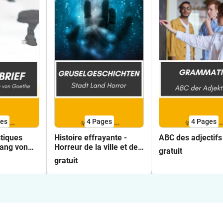
es
4
Pages
4
Pages
stiques
Histoire effrayante -
ABC des adjectifs
ang von
Horreur de la ville et de
gratuit
la campagne
gratuit