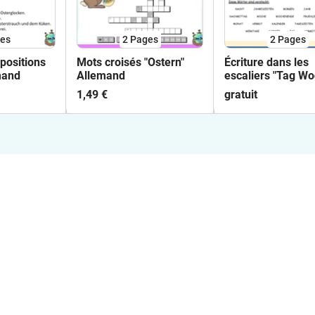
es
2
Pages
2
Pages
épositions
Mots croisés "Ostern"
Écriture dans les
mand
Allemand
escaliers "Tag W
Monat Jahr" The
1,49 €
gratuit
"Datum und Uhrzei
Allemand