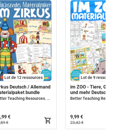
Lot de 12 ressources
Lot de 9 ressources
rkus Deutsch / Allemand
im ZOO - Tiere, Gebäude
terialpaket bundle
und mehr Deutsch /
Allemand bundle
Better Teaching Resources. Longer coffee breaks.
Better Teaching Resources. Longer coffee breaks.
,99 €
9,99 €
,89 €
23,42 €