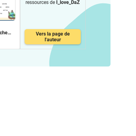
ressources de
I_love_DaZ
oche
Vers la page de
ma
l'auteur
t"