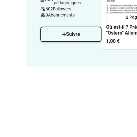
pédagogiques
602
Followers
0
Abonnements
2
Pag
Où est-il ? Pr
"Ostern" Alle
Suivre
1,00 €