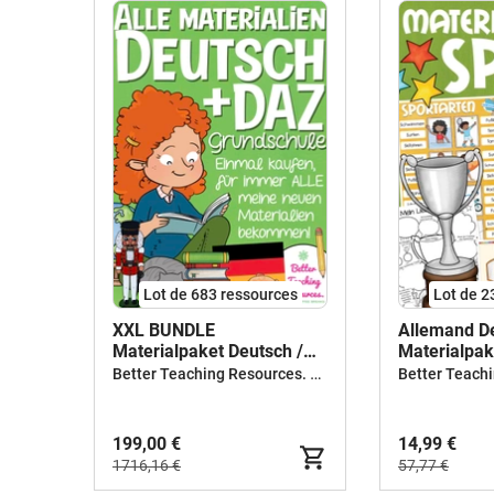
Lot de 683 ressources
Lot de 2
XXL BUNDLE
Allemand D
Materialpaket Deutsch /
Materialpake
Allemand
Deutsch als
Better Teaching Resources. Longer coffee breaks.
199,00 €
14,99 €
1716,16 €
57,77 €