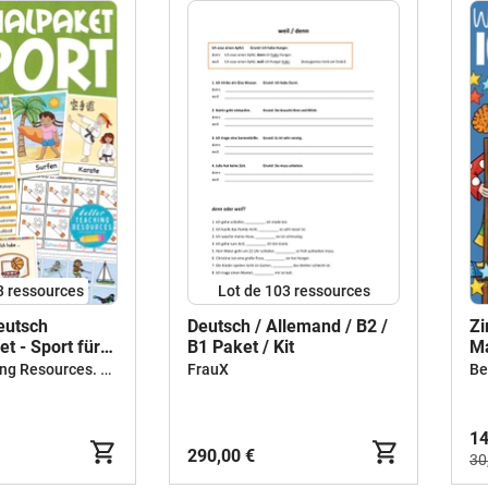
3 ressources
Lot de 103 ressources
eutsch
Deutsch / Allemand / B2 /
Zi
t - Sport für
B1 Paket / Kit
Ma
 Zweitsprache
Better Teaching Resources. Longer coffee breaks.
FrauX
14
290,00 €
30