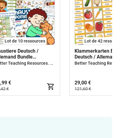
Lot de 10 ressources
Lot de 42 ressources
ustiere Deutsch /
Klammerkarten Bundle
lemand Bundle
Deutsch / Allemand
terialpaket
Better Teaching Resources. Longer coffee breaks.
Better Teaching Resources. Longer coffee breaks.
,99 €
29,00 €
,42 €
121,60 €