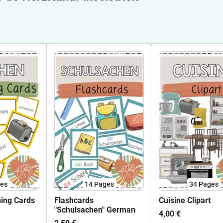
es
14
Pages
34
Pages
hing Cards
Flashcards
Cuisine Clipart
"Schulsachen" German
4,00 €