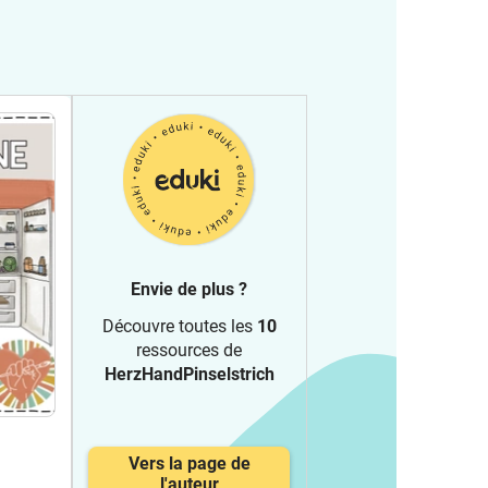
Envie de plus ?
Découvre toutes les
10
ressources de
HerzHandPinselstrich
Vers la page de
l'auteur