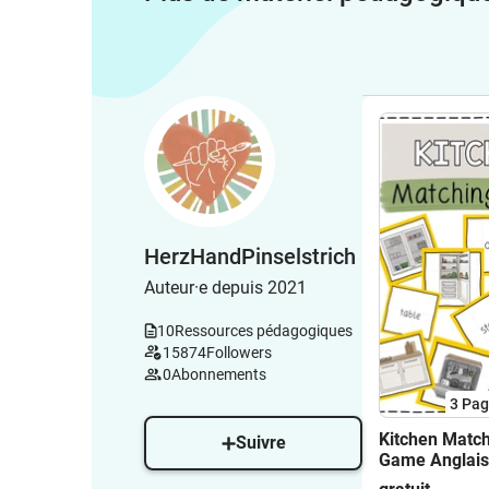
HerzHandPinselstrich
Auteur·e depuis 2021
10
Ressources pédagogiques
15874
Followers
0
Abonnements
3
Pag
Kitchen Matc
Suivre
Game Anglais