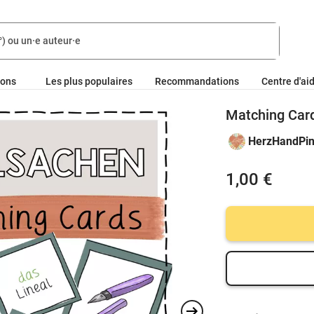
ions
Les plus populaires
Recommandations
Centre d'ai
Matching Car
HerzHandPins
1,00 €