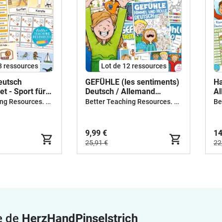
3 ressources
Lot de 12 ressources
eutsch
GEFÜHLE (les sentiments)
Ha
t - Sport für
Deutsch / Allemand
Al
 Zweitsprache
Materialpaket
Ma
Better Teaching Resources. Longer coffee breaks.
Better Teaching Resources. Longer coffee breaks.
9,99 €
14
25,91 €
22
e de
HerzHandPinselstrich