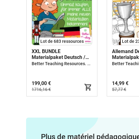
Lot de 683 ressources
Lot de 2
XXL BUNDLE
Allemand D
Materialpaket Deutsch /
Materialpake
Allemand
Deutsch als
Better Teaching Resources. Longer coffee breaks.
199,00 €
14,99 €
1716,16 €
57,77 €
Plus de matériel pédagogiqu