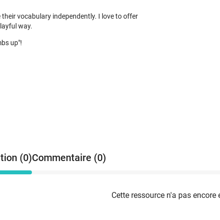
their vocabulary independently. I love to offer
layful way.
mbs up"!
tion (0)
Commentaire (0)
Cette ressource n'a pas encore 