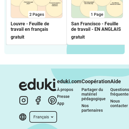
2
Pages
1
Page
Louvre - Feuille de
San Francisco - Feuille
travail en français
de travail - EN ANGLAIS
gratuit
gratuit
eduki.com
Coopération
Aide
À propos 
Partager du 
Questions 
matériel 
fréquente
Presse
pédagogique
Nous 
App
Nos 
contacter
partenaires
Français