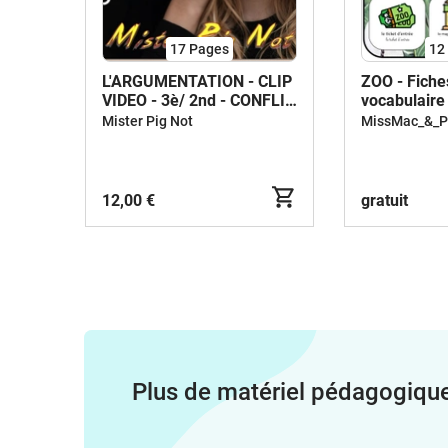
17
Pages
12
L'ARGUMENTATION - CLIP
ZOO - Fiche
VIDEO - 3è/ 2nd - CONFLIT
vocabulaire
DE LOYAUTE
écrite
Mister Pig Not
MissMac_&_Pr
12,00 €
gratuit
Plus de matériel pédagogiqu