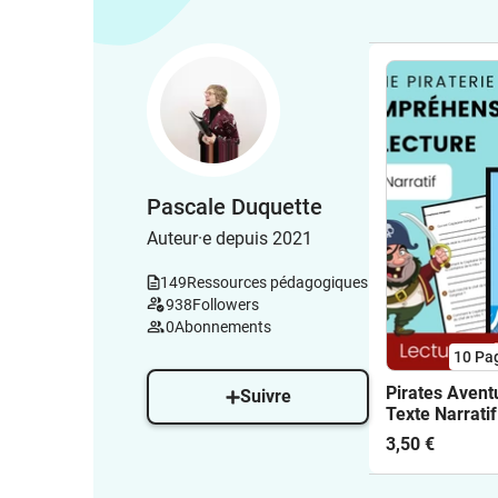
Pascale Duquette
Auteur·e depuis 2021
149
Ressources pédagogiques
938
Followers
0
Abonnements
10
Pa
Pirates Avent
Suivre
Texte Narratif
3,50 €