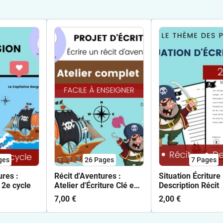
ges
26
Pages
7
Pages
ures :
Récit d'Aventures :
Situation Écriture
 2e cycle
Atelier d'Écriture Clé en
Description Récit
Main
7,00 €
2,00 €