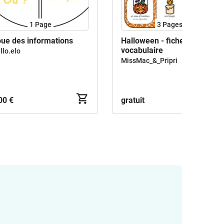
1
Page
3
Pages
ue des informations
Halloween - fiches de
vocabulaire
llo.elo
MissMac_&_Pripri
00 €
gratuit