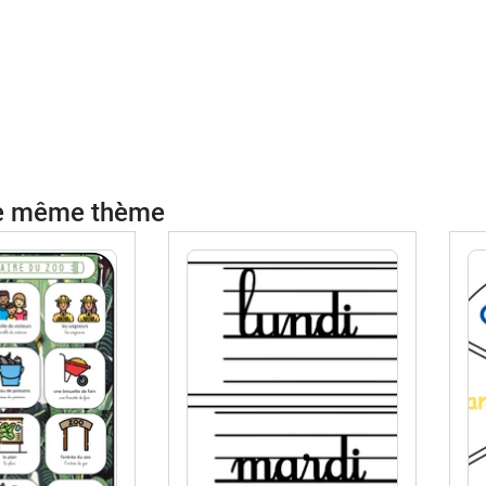
c
d
c
o
d
a
r
s
le même thème
à