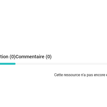
Y
d
d
d
l
t
d
L
m
*
tion (0)
Commentaire (0)
c
f
c
l
Cette ressource n'a pas encore 
p
s
d
D
c
c