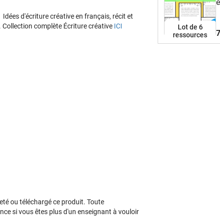
e
h
Idées d'écriture créative en français, récit et
p
. Collection complète Écriture créative
ICI
Lot de 6
7
P
ressources
f
t
n
c
d
s
(
a
v
?
s
c
d
m
N
V
eté ou téléchargé ce produit. Toute
l
ence si vous êtes plus d'un enseignant à vouloir
s