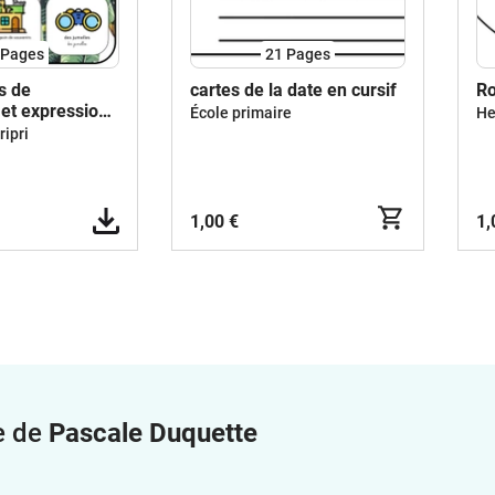
Pages
21
Pages
s de
cartes de la date en cursif
Ro
 et expression
École primaire
He
ipri
1,00 €
1,
e de
Pascale Duquette