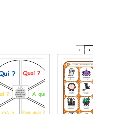
omplète Compréhension de Lecture Je
écouvre Gagner du temps, gagner de l'efficacité,
'est un enseignement gagnant !Pour profiter des
ffres hebdomadaires et gratuités, c'est simple ! ⇒
Je m'abonne⇒ J'aime DROITS D'AUTEURCe
ocument est à l'usage exclusif de la personne qui
 acheté ou téléchargé ce produit. Toute
eproduction est interdite. Veuillez acheter une
econde licence si vous êtes plus d'un enseignant
 vouloir l'utiliser. Merci de votre collaboration.