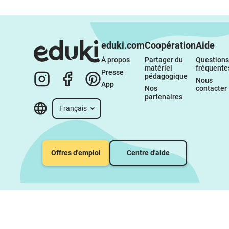
eduki.com
Coopération
Aide
À propos 
Partager du 
Questions 
matériel 
fréquente
Presse
pédagogique
Nous 
App
Nos 
contacter
partenaires
Français
Offres d'emploi
Centre d'aide