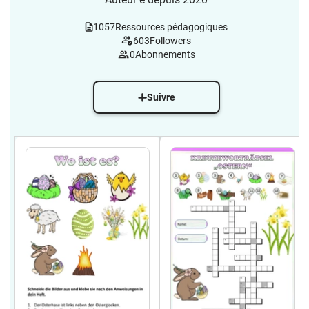
1057
Ressources pédagogiques
603
Followers
0
Abonnements
Suivre