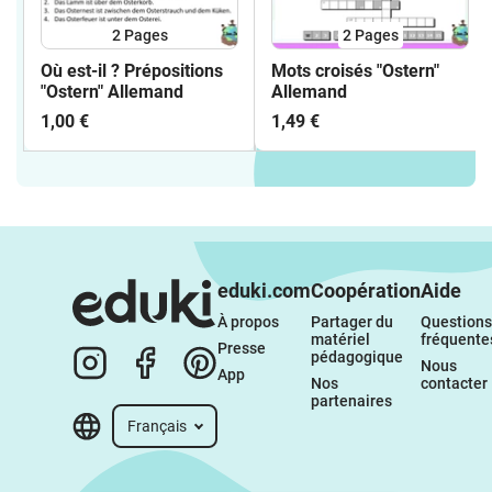
2
Pages
2
Pages
Où est-il ? Prépositions
Mots croisés "Ostern"
"Ostern" Allemand
Allemand
1,00 €
1,49 €
eduki.com
Coopération
Aide
À propos 
Partager du 
Questions 
matériel 
fréquente
Presse
pédagogique
Nous 
App
Nos 
contacter
partenaires
Français