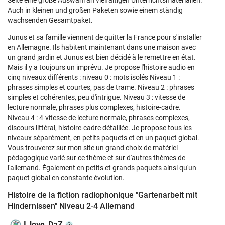
Seite eine große Auswahl an vielfältigen Unterrichtsmaterialien.
Auch in kleinen und großen Paketen sowie einem ständig
wachsenden Gesamtpaket.
Junus et sa famille viennent de quitter la France pour s'installer
en Allemagne. Ils habitent maintenant dans une maison avec
un grand jardin et Junus est bien décidé à le remettre en état.
Mais il y a toujours un imprévu. Je propose l'histoire audio en
cinq niveaux différents : niveau 0 : mots isolés Niveau 1 :
phrases simples et courtes, pas de trame. Niveau 2 : phrases
simples et cohérentes, peu d'intrigue. Niveau 3 : vitesse de
lecture normale, phrases plus complexes, histoire-cadre.
Niveau 4 : 4-vitesse de lecture normale, phrases complexes,
discours littéral, histoire-cadre détaillée. Je propose tous les
niveaux séparément, en petits paquets et en un paquet global.
Vous trouverez sur mon site un grand choix de matériel
pédagogique varié sur ce thème et sur d'autres thèmes de
l'allemand. Également en petits et grands paquets ainsi qu'un
paquet global en constante évolution.
Histoire de la fiction radiophonique "Gartenarbeit mit
Hindernissen" Niveau 2-4 Allemand
I_love_DaZ