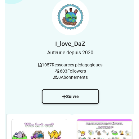
I_love_DaZ
Auteur·e depuis 2020
1057
Ressources pédagogiques
603
Followers
0
Abonnements
Suivre