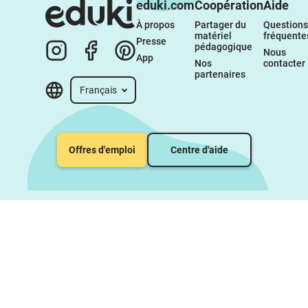
eduki.com
Coopération
Aide
À propos 
Partager du 
Questions 
matériel 
fréquente
Presse
pédagogique
Nous 
App
Nos 
contacter
partenaires
Français
Offres d'emploi
Centre d'aide