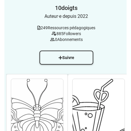
10doigts
Auteur·e depuis 2022
249
Ressources pédagogiques
885
Followers
0
Abonnements
Suivre