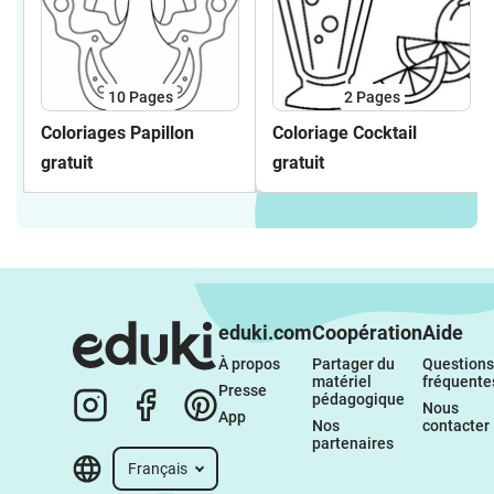
10
Pages
2
Pages
Coloriages Papillon
Coloriage Cocktail
gratuit
gratuit
eduki.com
Coopération
Aide
À propos 
Partager du 
Questions 
matériel 
fréquente
Presse
pédagogique
Nous 
App
Nos 
contacter
partenaires
Français