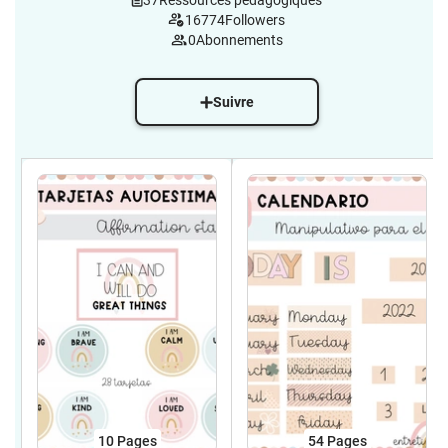
37
Ressources pédagogiques
16774
Followers
0
Abonnements
Suivre
10
Pages
54
Pages