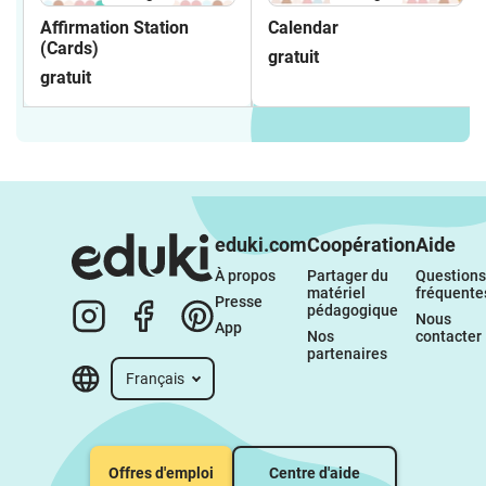
Affirmation Station
Calendar
(Cards)
gratuit
gratuit
eduki.com
Coopération
Aide
À propos 
Partager du 
Questions 
matériel 
fréquente
Presse
pédagogique
Nous 
App
Nos 
contacter
partenaires
Français
Offres d'emploi
Centre d'aide