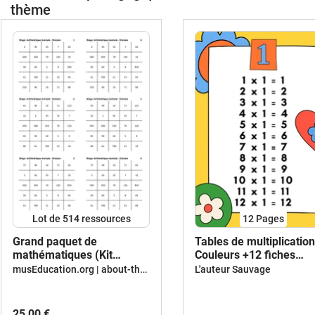
thème
Lot de 514 ressources
12
Pages
Grand paquet de
Tables de multiplication
mathématiques (Kit
Couleurs +12 fiches
pédagogique)
d'activités
musEducation.org | about-the-world.org
L'auteur Sauvage
25,00 €