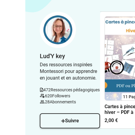
Lud'Y key
Des ressources inspirées
Montessori pour apprendre
en jouant et en autonomie.
472
Ressources pédagogiques
620
Followers
11
Pa
28
Abonnements
Cartes à pinc
hiver – PDF à
2,00 €
Suivre