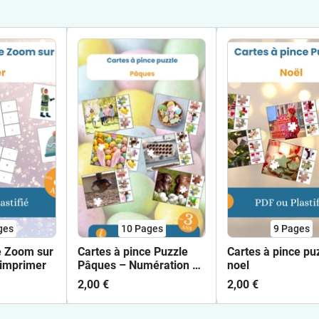
ges
10
Pages
9
Pages
e Zoom sur
Cartes à pince Puzzle
Cartes à pince pu
 imprimer
Pâques – Numération et
noel
motricité fine –
2,00 €
2,00 €
Maternelle PS MS GS