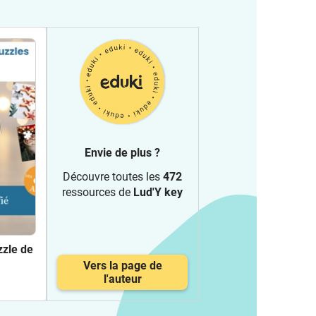
Envie de plus ?
Découvre toutes les
472
ressources de
Lud'Y key
zzle de
Vers la page de
l'auteur