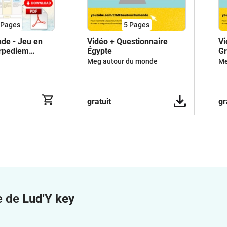
Pages
5
Pages
de - Jeu en
Vidéo + Questionnaire
Vi
rpediem
Égypte
G
Meg autour du monde
Me
gratuit
gr
e de
Lud'Y key