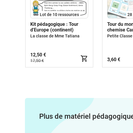
Lot de 10 ressources
28
Kit pédagogique : Tour
Tour du mon
d'Europe (continent)
chemise Ca
Education
La classe de Mme Tatiana
Petite Classe
12,50 €
3,60 €
17,50 €
Plus de matériel pédagogiqu