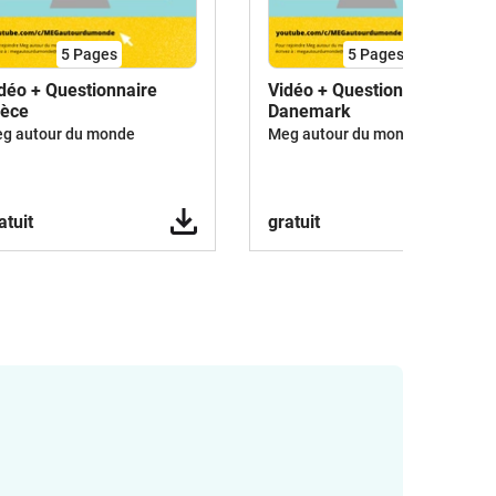
5
Pages
5
Pages
déo + Questionnaire
Vidéo + Questionnaire Le
rèce
Danemark
g autour du monde
Meg autour du monde
atuit
gratuit