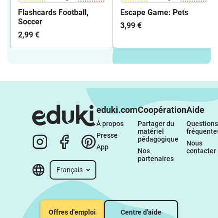
Flashcards Football,
Escape Game: Pets
Soccer
3,99 €
2,99 €
eduki.com
Coopération
Aide
À propos 
Partager du 
Questions 
matériel 
fréquente
Presse
pédagogique
Nous 
App
Nos 
contacter
partenaires
Français
Offres d'emploi
Centre d'aide