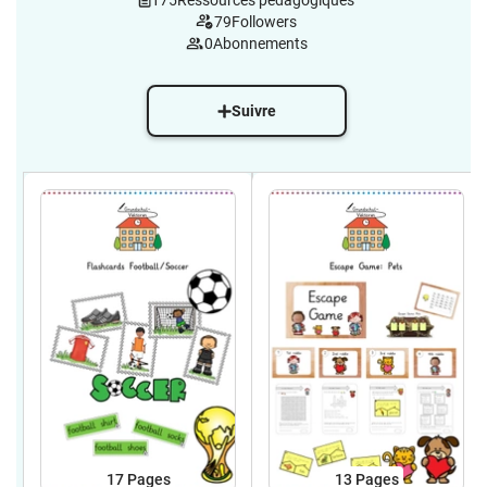
175
Ressources pédagogiques
79
Followers
0
Abonnements
Suivre
17
Pages
13
Pages