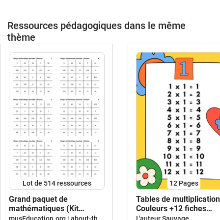
Ressources pédagogiques dans le même
thème
Lot de 514 ressources
12
Pages
Grand paquet de
Tables de multiplication
mathématiques (Kit
Couleurs +12 fiches
pédagogique)
d'activités
musEducation.org | about-the-world.org
L'auteur Sauvage