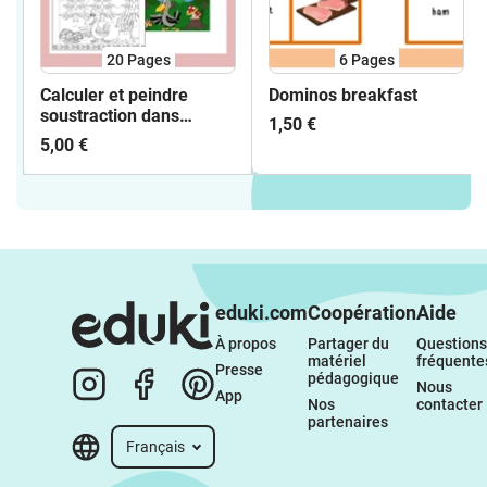
20
Pages
6
Pages
Calculer et peindre
Dominos breakfast
soustraction dans
1,50 €
l'espace des nombres
5,00 €
100
eduki.com
Coopération
Aide
À propos 
Partager du 
Questions 
matériel 
fréquente
Presse
pédagogique
Nous 
App
Nos 
contacter
partenaires
Français