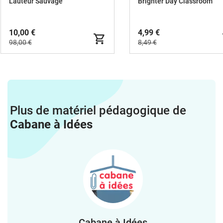
illustrations
L'auteur Sauvage
Brighter Day Classroom
10,00 €
4,99 €
98,00 €
8,49 €
Plus de matériel pédagogique de
Cabane à Idées
Cabane à Idées