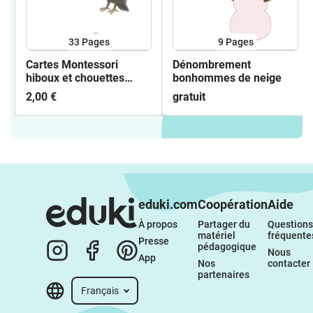
33
Pages
9
Pages
Cartes Montessori
Dénombrement
hiboux et chouettes
bonhommes de neige
(anatomie)
2,00 €
gratuit
eduki.com
Coopération
Aide
À propos 
Partager du 
Questions 
matériel 
fréquente
Presse
pédagogique
Nous 
App
Nos 
contacter
partenaires
Français