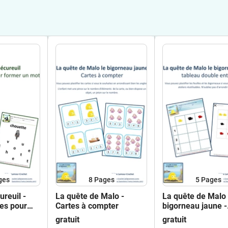
ges
8
Pages
5
Pages
ureuil -
La quête de Malo -
La quête de Malo 
res pour
Cartes à compter
bigorneau jaune -
t
Tableau double en
gratuit
gratuit