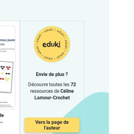
Envie de plus ?
Découvre toutes les
72
ressources de
Céline
Lamour-Crochet
le
Vers la page de
trée
l'auteur