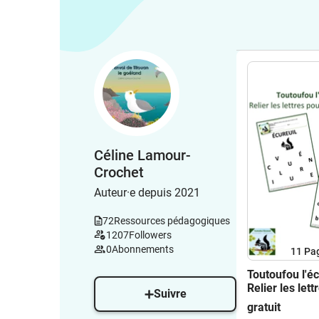
Céline Lamour-
Crochet
Auteur·e depuis 2021
72
Ressources pédagogiques
1207
Followers
0
Abonnements
11
Pa
Toutoufou l'éc
Relier les lett
Suivre
former un mo
gratuit