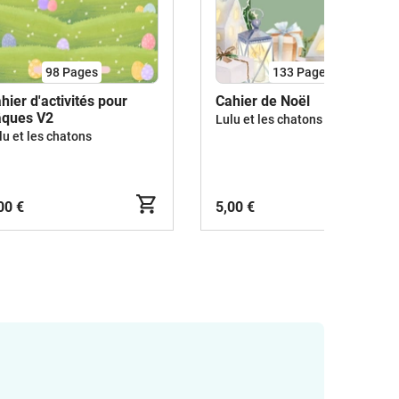
98
Pages
133
Pages
hier d'activités pour
Cahier de Noël
âques V2
Lulu et les chatons
lu et les chatons
00 €
5,00 €