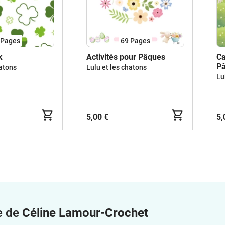
Pages
69
Pages
k
Activités pour Pâques
Ca
P
hatons
Lulu et les chatons
Lu
5,00 €
5,
e de
Céline Lamour-Crochet