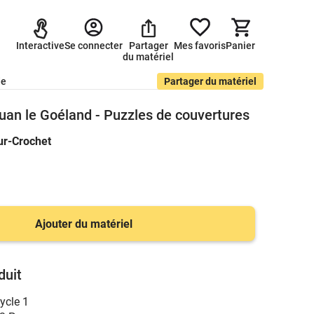
Interactive
Se connecter
Partager
Mes favoris
Panier
du matériel
de
Partager du matériel
ouan le Goéland - Puzzles de couvertures
ur-Crochet
Ajouter du matériel
duit
ycle 1