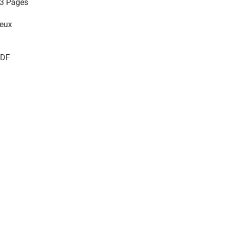
3 Pages
eux
DF