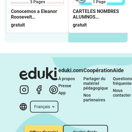
3
Pages
1
Page
Conocemos a Eleanor
CARTELES NOMBRES
Roosevelt
ALUMNOS
@missiimissiiinfa
ESPACIO@missiimissiiinfa
gratuit
gratuit
eduki.com
Coopération
Aide
À propos 
Partager du 
Questions 
matériel 
fréquente
Presse
pédagogique
Nous 
App
Nos 
contacter
partenaires
Français