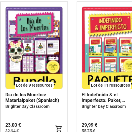
Lot de 9 ressources
Lot de 11 ressources
Día de los Muertos:
El Indefinido & el
Materialpaket (Spanisch)
Imperfecto: Paket;
Aktivitäten (Spanisch)
Brighter Day Classroom
Brighter Day Classroom
23,00 €
29,99 €
32,94 €
55,75 €