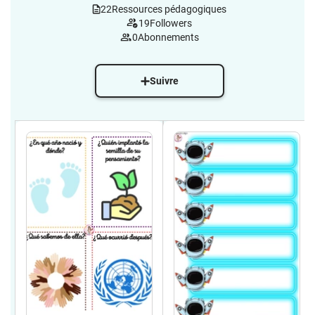
22
Ressources pédagogiques
19
Followers
0
Abonnements
Suivre