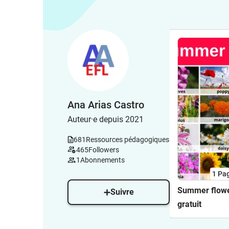
Ana Arias Castro
Auteur·e depuis 2021
681
Ressources pédagogiques
465
Followers
1
Abonnements
1
Pa
Summer flow
Suivre
gratuit