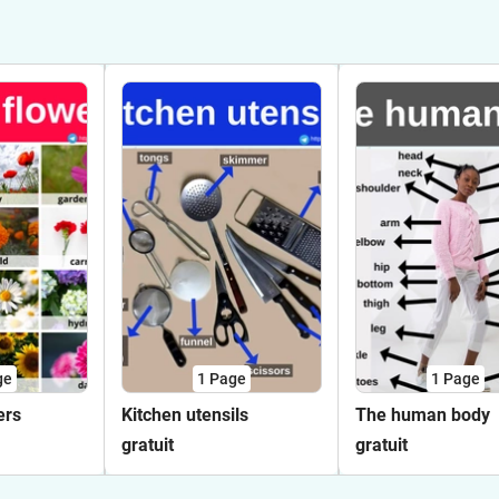
ge
1
Page
1
Page
ers
Kitchen utensils
The human body
gratuit
gratuit