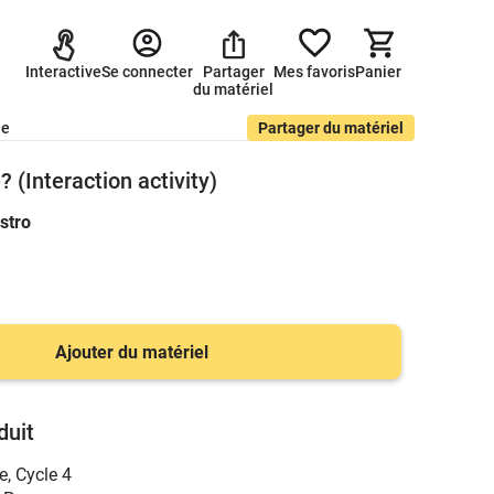
Interactive
Se connecter
Partager
Mes favoris
Panier
du matériel
de
Partager du matériel
 (Interaction activity)
stro
Ajouter du matériel
duit
e
,
Cycle 4