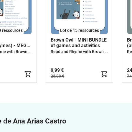
9 ressources
Lot de 15 ressources
Brown Owl - MINI BUNDLE
Br
hymes) - MEGA
of games and activities
(a
Read and Rhyme with Brown Owl
Read and Rhyme with Brown Owl
9,99 €
24
25,88 €
74
e de
Ana Arias Castro