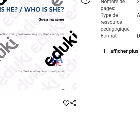
Nombre de
2
pages:
Type de
A
ressource
pédagogique:
Format:
afficher plus