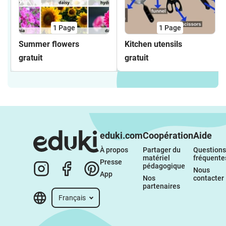
1
Page
1
Page
Summer flowers
Kitchen utensils
gratuit
gratuit
eduki.com
Coopération
Aide
À propos 
Partager du 
Questions 
matériel 
fréquente
Presse
pédagogique
Nous 
App
Nos 
contacter
partenaires
Français