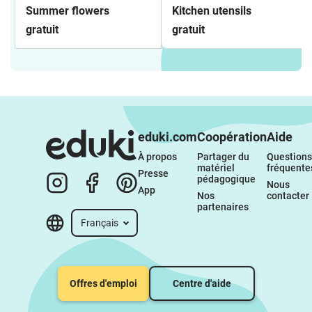
Summer flowers
Kitchen utensils
gratuit
gratuit
eduki.com
Coopération
Aide
À propos 
Partager du 
Questions 
matériel 
fréquente
Presse
pédagogique
Nous 
App
Nos 
contacter
partenaires
Français
Offres d'emploi
Centre d'aide