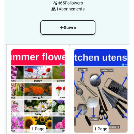
465
Followers
1
Abonnements
Suivre
1
Page
1
Page