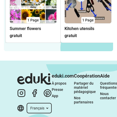
1
Page
1
Page
Summer flowers
Kitchen utensils
gratuit
gratuit
eduki.com
Coopération
Aide
À propos 
Partager du 
Questions 
matériel 
fréquente
Presse
pédagogique
Nous 
App
Nos 
contacter
partenaires
Français