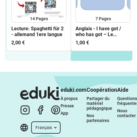
14
Pages
7
Pages
Lecture: Spaghetti für 2
Anglais - I have got /
- allemand 1ere langue
who has got – Le
matériel de classe
2,00 €
1,00 €
eduki.com
Coopération
Aide
À propos 
Partager du 
Questions 
matériel 
fréquente
Presse
pédagogique
Nous 
App
Nos 
contacter
partenaires
Français