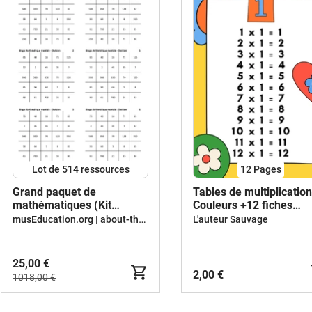
Lot de 514 ressources
12
Pages
Grand paquet de
Tables de multiplication
mathématiques (Kit
Couleurs +12 fiches
pédagogique)
d'activités
musEducation.org | about-the-world.org
L'auteur Sauvage
25,00 €
2,00 €
1018,00 €