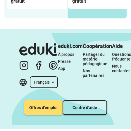
gratuit
gratuit
eduki.com
Coopération
Aide
À propos 
Partager du 
Questions 
matériel 
fréquente
Presse
pédagogique
Nous 
App
Nos 
contacter
partenaires
Français
Offres d'emploi
Centre d'aide