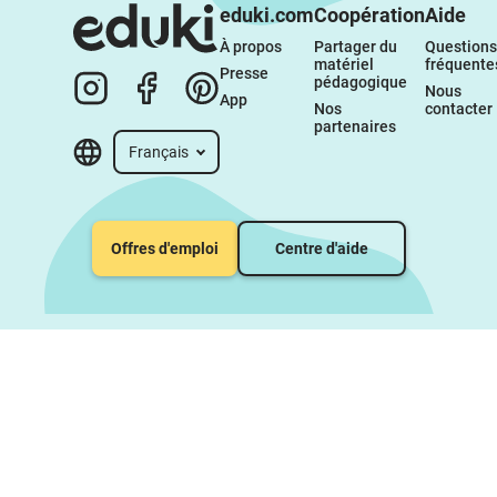
eduki.com
Coopération
Aide
À propos 
Partager du 
Questions 
matériel 
fréquente
Presse
pédagogique
Nous 
App
Nos 
contacter
partenaires
Français
Offres d'emploi
Centre d'aide