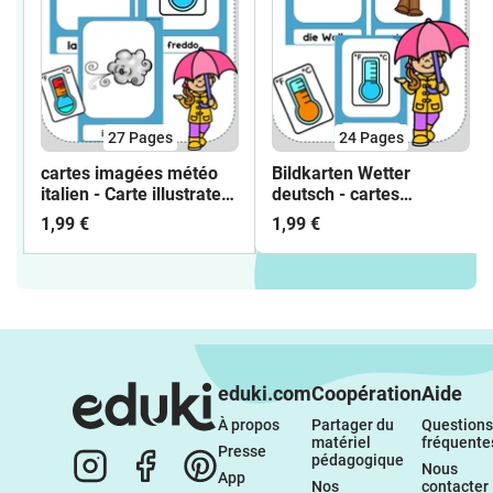
27
Pages
24
Pages
cartes imagées météo
Bildkarten Wetter
italien - Carte illustrate
deutsch - cartes
Scommettitore italiano
imagées météo
1,99 €
1,99 €
allemand
eduki.com
Coopération
Aide
À propos 
Partager du 
Questions 
matériel 
fréquente
Presse
pédagogique
Nous 
App
Nos 
contacter