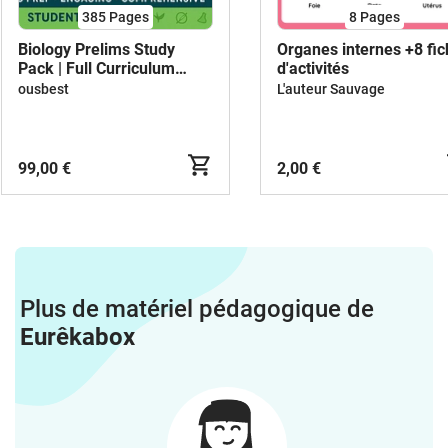
385
Pages
8
Pages
Biology Prelims Study
Organes internes +8 fi
Pack | Full Curriculum
d'activités
Review
ousbest
L'auteur Sauvage
99,00 €
2,00 €
Plus de matériel pédagogique de
Eurêkabox