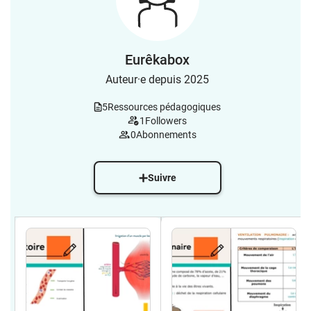
Eurêkabox
Auteur·e depuis 2025
5
Ressources pédagogiques
1
Followers
0
Abonnements
Suivre