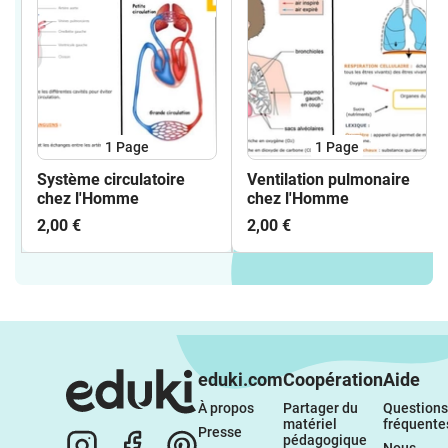
1
Page
1
Page
Système circulatoire
Ventilation pulmonaire
chez l'Homme
chez l'Homme
2,00 €
2,00 €
eduki.com
Coopération
Aide
À propos 
Partager du 
Questions 
matériel 
fréquente
Presse
pédagogique