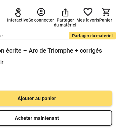
Interactive
Se connecter
Partager
Mes favoris
Panier
du matériel
de
Partager du matériel
 écrite – Arc de Triomphe + corrigés
ir
Ajouter au panier
Acheter maintenant