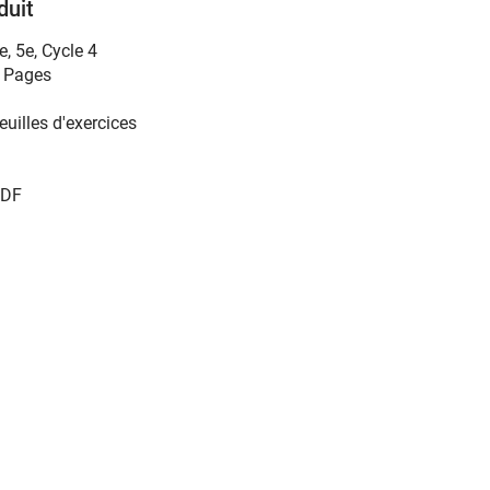
duit
e
,
5e
,
Cycle 4
 Pages
euilles d'exercices
DF