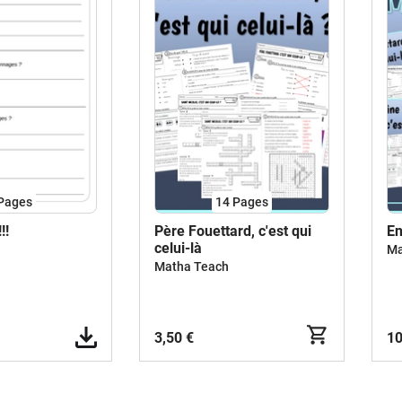
Pages
14
Pages
!!
Père Fouettard, c'est qui
En
celui-là
Ma
Matha Teach
3,50 €
10