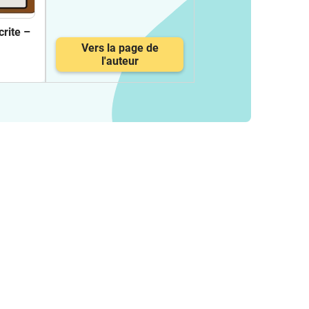
rite –
Vers la page de
l'auteur