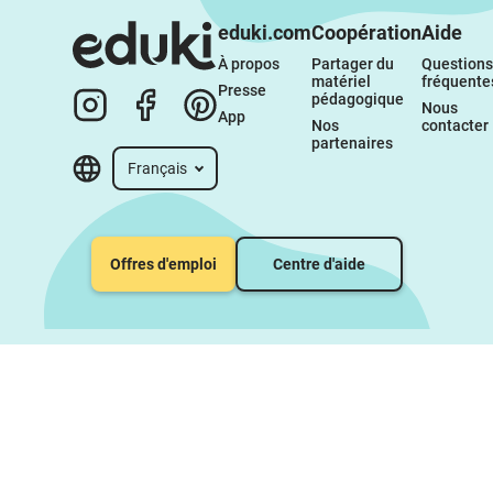
eduki.com
Coopération
Aide
À propos 
Partager du 
Questions 
matériel 
fréquente
Presse
pédagogique
Nous 
App
Nos 
contacter
partenaires
Français
Offres d'emploi
Centre d'aide