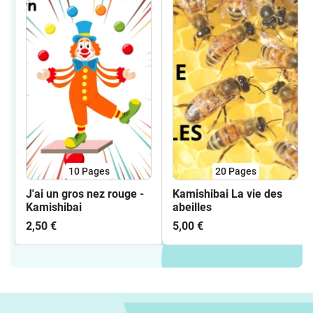
10
Pages
20
Pages
J'ai un gros nez rouge -
Kamishibai La vie des
Kamishibai
abeilles
2,50 €
5,00 €