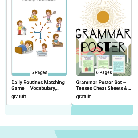
5
Pages
6
Pages
Daily Routines Matching
Grammar Poster Set –
Game – Vocabulary,
Tenses Cheat Sheets &
Visual Learning &
Visual Summaries
gratuit
gratuit
Sentence Building