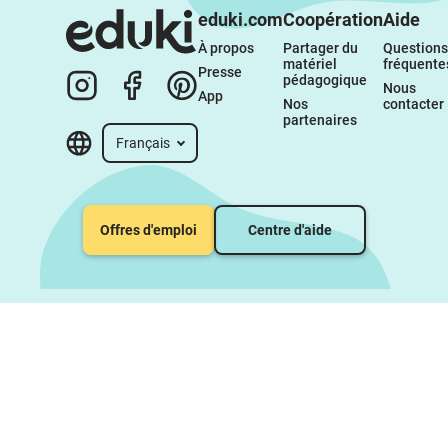
eduki.com
Coopération
Aide
À propos 
Partager du 
Questions 
matériel 
fréquente
Presse
pédagogique
Nous 
App
Nos 
contacter
partenaires
Français
Offres d'emploi
Centre d'aide