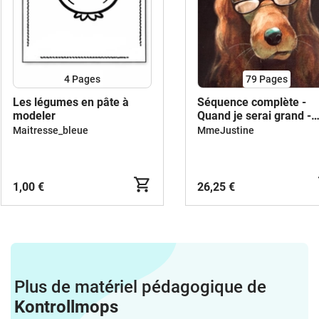
4
Pages
79
Pages
Les légumes en pâte à
Séquence complète -
modeler
Quand je serai grand -
Cycle 1 - Maternelle
Maitresse_bleue
MmeJustine
1,00 €
26,25 €
Plus de matériel pédagogique de
Kontrollmops