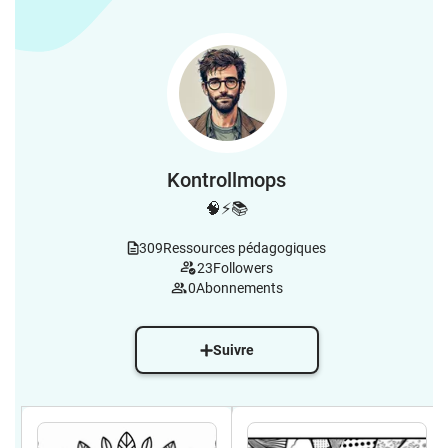
Kontrollmops
🧠⚡️📚
309
Ressources pédagogiques
23
Followers
0
Abonnements
Suivre