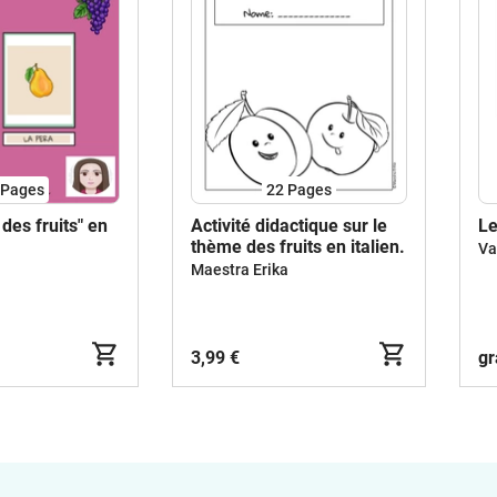
Pages
22
Pages
 des fruits" en
Activité didactique sur le
Le
thème des fruits en italien.
Va
a
Maestra Erika
3,99 €
gr