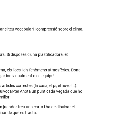
ar el teu vocabulari i comprensió sobre el clima,
dors. Si disposes d'una plastificadora, et
ma, els llocs i els fenòmens atmosfèrics. Dona
gar individualment o en equips!
ticles correctes (la casa, el pi, el núvol...).
equivocar-te! Anota un punt cada vegada que ho
illor!
n jugador treu una carta i ha de dibuixar el
nar de què es tracta.