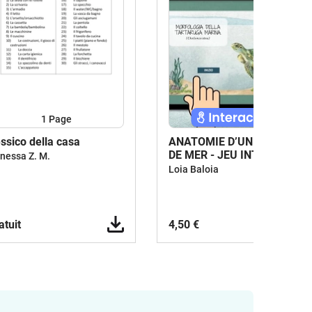
1
Page
ssico della casa
ANATOMIE D’UNE TORTUE
DE MER - JEU INTERACTIF
nessa Z. M.
/ ITALIEN.
Loia Baloia
atuit
4,50 €