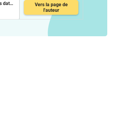
s dates
Vers la page de
ois)
l'auteur