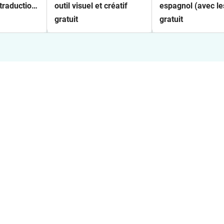
traduction
outil visuel et créatif
espagnol (avec le
clés de chaque m
gratuit
gratuit