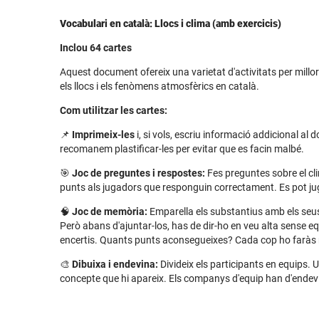
Vocabulari en català: Llocs i clima (amb exercicis)
Inclou 64 cartes
Aquest document ofereix una varietat d'activitats per millor
els llocs i els fenòmens atmosfèrics en català.
Com utilitzar les cartes:
📌
Imprimeix-les
i, si vols, escriu informació addicional al 
recomanem plastificar-les per evitar que es facin malbé.
🎯
Joc de preguntes i respostes:
Fes preguntes sobre el cli
punts als jugadors que responguin correctament. Es pot ju
🧠
Joc de memòria:
Emparella els substantius amb els seus ar
Però abans d'ajuntar-los, has de dir-ho en veu alta sense 
encertis. Quants punts aconsegueixes? Cada cop ho faràs m
🎨
Dibuixa i endevina:
Divideix els participants en equips. U
concepte que hi apareix. Els companys d'equip han d'endevi