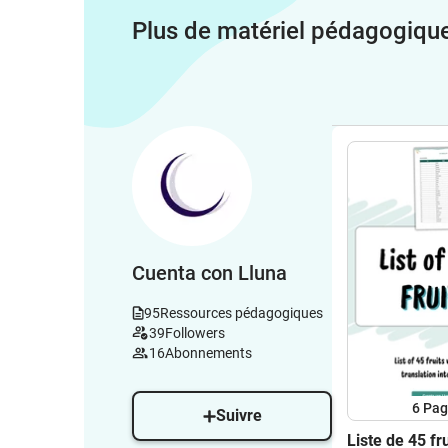
Plus de matériel pédagogiqu
Cuenta con Lluna
95
Ressources pédagogiques
39
Followers
16
Abonnements
6
Pag
Suivre
Liste de 45 fr