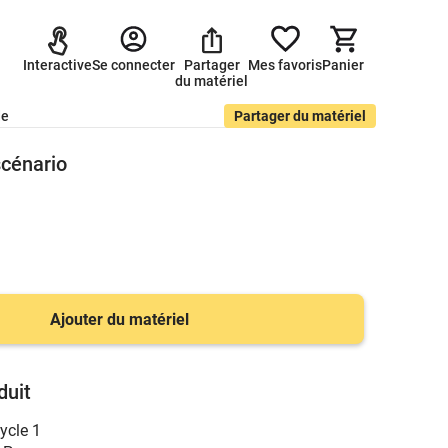
Interactive
Se connecter
Partager
Mes favoris
Panier
du matériel
de
Partager du matériel
scénario
Ajouter du matériel
duit
ycle 1