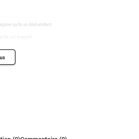
giner qu'ils se déshabillent.
u'ils ont imaginé.
lus