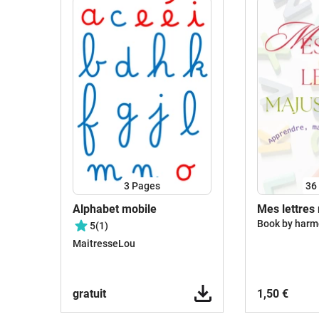
3
Pages
36
Alphabet mobile
Mes lettres
Book by har
5
(1)
MaitresseLou
gratuit
1,50 €