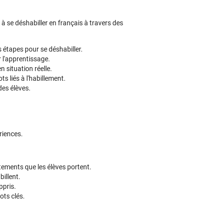
à se déshabiller en français à travers des
s étapes pour se déshabiller.
r l'apprentissage.
n situation réelle.
 liés à l'habillement.
des élèves.
riences.
ements que les élèves portent.
illent.
ppris.
ots clés.