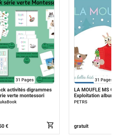
31
Pages
31
Pages
ck activités digrammes
LA MOUFLE MS GS
rie verte montessori
Exploitation album
ukaBook
PETRS
50 €
gratuit