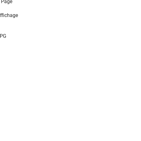
 Page
ffichage
PG