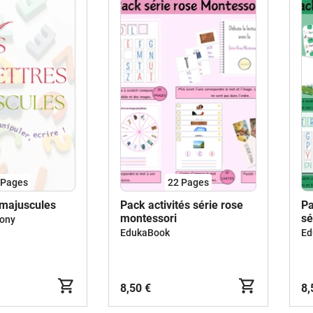
Pages
22
Pages
 majuscules
Pack activités série rose
Pa
montessori
sé
mony
EdukaBook
Ed
8,50 €
8,