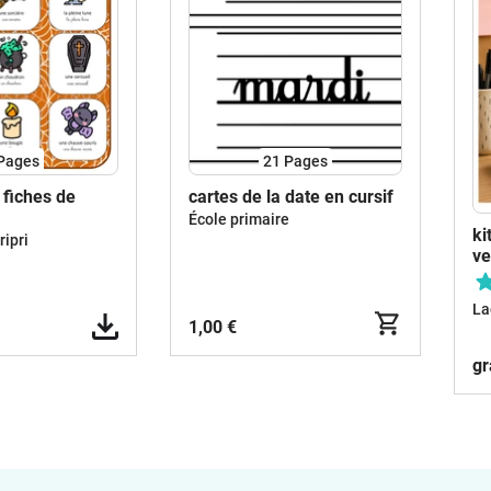
Pages
21
Pages
 fiches de
cartes de la date en cursif
École primaire
ki
ipri
ve
La
1,00 €
gr