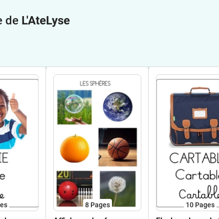
e de
L'AteLyse
es
8
Pages
10
Pages