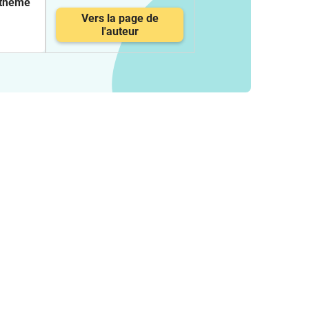
 thème
Vers la page de
l'auteur