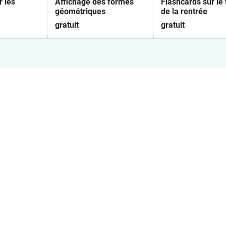
r les
Affichage des formes
Flashcards sur le
géométriques
de la rentrée
gratuit
gratuit