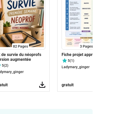
82
Pages
3
Pages
t de survie du néoprofs
Fiche projet apprentissage
rsion augmentée
5
(1)
5
(2)
Ladymary_ginger
dymary_ginger
atuit
gratuit