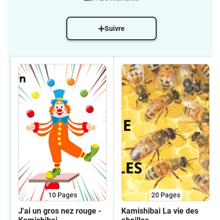
Suivre
10
Pages
20
Pages
J'ai un gros nez rouge -
Kamishibai La vie des