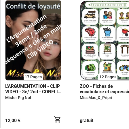
17
Pages
12
Pages
L'ARGUMENTATION - CLIP
ZOO - Fiches de
VIDEO - 3è/ 2nd - CONFLIT
vocabulaire et expressi
DE LOYAUTE
écrite
Mister Pig Not
MissMac_&_Pripri
12,00 €
gratuit