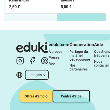
Kamishibai
abeilles
2,50 €
5,00 €
eduki.com
Coopération
Aide
À propos 
Partager du 
Questions 
matériel 
fréquente
Presse
pédagogique
Nous 
App
Nos 
contacter
partenaires
Français
Offres d'emploi
Centre d'aide