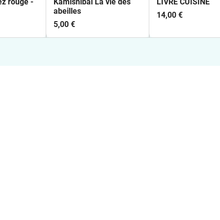
ez rouge -
Kamishibai La vie des
LIVRE CUISINE
abeilles
14,00 €
5,00 €