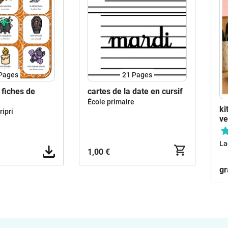
Pages
21
Pages
 fiches de
cartes de la date en cursif
École primaire
ki
ipri
ve
La
1,00 €
gr