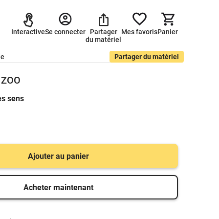
Interactive
Se connecter
Partager
Mes favoris
Panier
du matériel
de
Partager du matériel
E ZOO
es sens
Ajouter au panier
Acheter maintenant