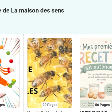
e de
La maison des sens
ges
20
Pages
56
Pages