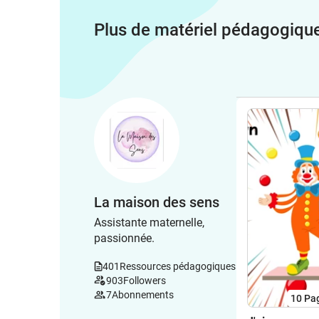
Plus de matériel pédagogiqu
La maison des sens
Assistante maternelle,
passionnée.
401
Ressources pédagogiques
903
Followers
7
Abonnements
10
Pa