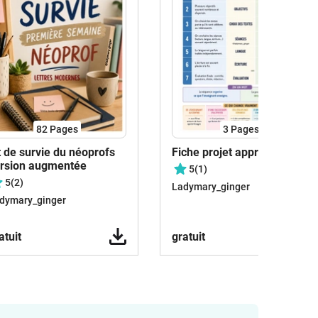
82
Pages
3
Pages
t de survie du néoprofs
Fiche projet apprentissage
rsion augmentée
5
(1)
5
(2)
Ladymary_ginger
dymary_ginger
atuit
gratuit