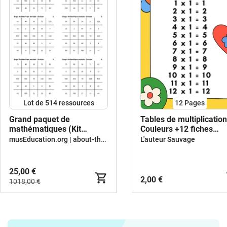
Lot de 514 ressources
12
Pages
Grand paquet de
Tables de multiplication
mathématiques (Kit
Couleurs +12 fiches
pédagogique)
d'activités
musEducation.org | about-the-world.org
L'auteur Sauvage
25,00 €
2,00 €
1018,00 €