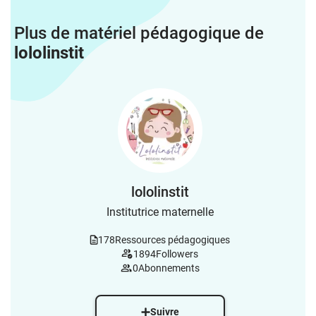
Plus de matériel pédagogique de
lololinstit
lololinstit
Institutrice maternelle
178
Ressources pédagogiques
1894
Followers
0
Abonnements
Suivre