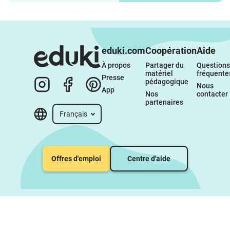
eduki.com
Coopération
Aide
À propos 
Partager du 
Questions 
matériel 
fréquente
Presse
pédagogique
Nous 
App
Nos 
contacter
partenaires
Français
Offres d'emploi
Centre d'aide