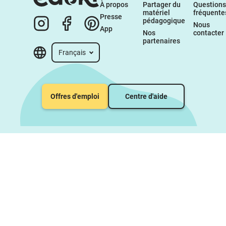
À propos 
Partager du 
Questions 
matériel 
fréquente
Presse
pédagogique
Nous 
App
Nos 
contacter
partenaires
Français
Offres d'emploi
Centre d'aide