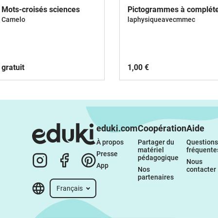
Mots-croisés sciences
Pictogrammes à complét
Camelo
laphysiqueavecmmec
gratuit
1,00 €
eduki.com
Coopération
Aide
À propos 
Partager du 
Questions 
matériel 
fréquente
Presse
pédagogique
Nous 
App
Nos 
contacter
partenaires
Français