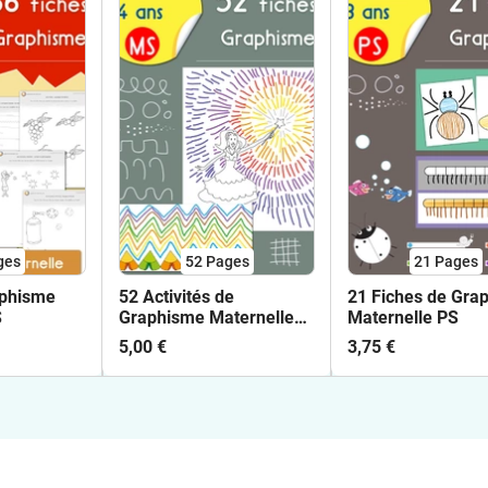
ges
52
Pages
21
Pages
aphisme
52 Activités de
21 Fiches de Gra
S
Graphisme Maternelle
Maternelle PS
MS
5,00 €
3,75 €