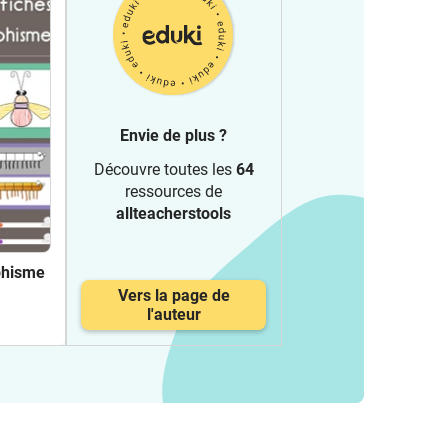
Envie de plus ?
Découvre toutes les
64
ressources de
allteacherstools
phisme
Vers la page de
l'auteur