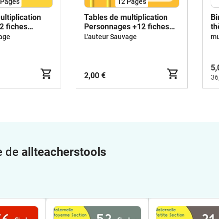
Pages
12
Pages
ltiplication
Tables de multiplication
Bi
2 fiches
Personnages +12 fiches
th
d'activités
vage
L'auteur Sauvage
5,
2,00 €
36
e de
allteacherstools