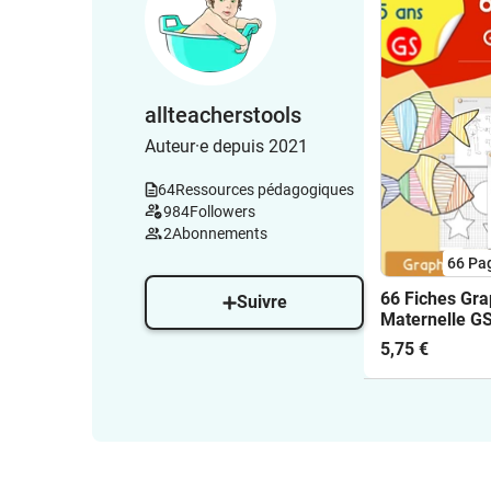
allteacherstools
Auteur·e depuis 2021
64
Ressources pédagogiques
984
Followers
2
Abonnements
66
Pa
66 Fiches Gr
Suivre
Maternelle G
5,75 €