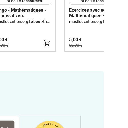
Lot de 18 ressources
Lot de 16 ressources
ngo - Mathématiques -
Exercices avec solutions -
èmes divers
Mathématiques - thèmes
divers
musEducation.org | about-the-world.org
musEducation.org | about-the-world.org
00 €
5,00 €
,00 €
32,00 €