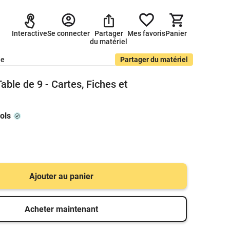
Interactive
Se connecter
Partager
Mes favoris
Panier
du matériel
de
Partager du matériel
able de 9 - Cartes, Fiches et
ols
Ajouter au panier
Acheter maintenant