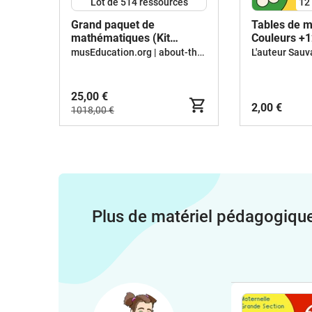
Lot de 514 ressources
12
Grand paquet de
Tables de mu
mathématiques (Kit
Couleurs +1
pédagogique)
d'activités
musEducation.org | about-the-world.org
L'auteur Sau
25,00 €
2,00 €
1018,00 €
Plus de matériel pédagogiqu