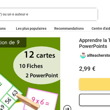
ions
Les plus populaires
Recommandations
Centre d'ai
Apprendre la T
PowerPoints
allteachersto
2,99 €