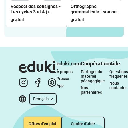
Respect des consignes -
Orthographe
Les cycles 3 et 4 (+
grammaticale : son ou
corrigé)
sont ?
gratuit
gratuit
eduki.com
Coopération
Aide
À propos 
Partager du 
Questions 
matériel 
fréquente
Presse
pédagogique
Nous 
App
Nos 
contacter
partenaires
Français
Offres d'emploi
Centre d'aide