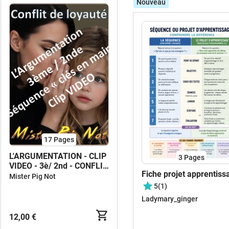
Nouveau
17
Pages
L'ARGUMENTATION - CLIP
3
Pages
VIDEO - 3è/ 2nd - CONFLIT
Fiche projet apprentiss
DE LOYAUTE
Mister Pig Not
5
(1)
Ladymary_ginger
12,00 €