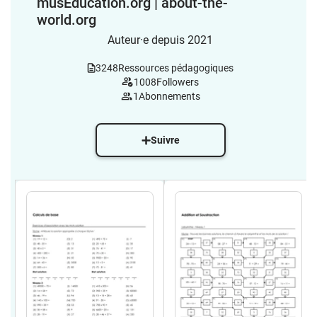
musEducation.org | about-the-
world.org
Auteur·e depuis 2021
3248
Ressources pédagogiques
1008
Followers
1
Abonnements
Suivre