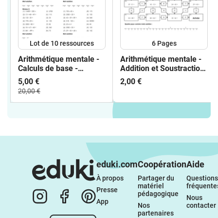
Lot de 10 ressources
6
Pages
Arithmétique mentale -
Arithmétique mentale -
Calculs de base -
Addition et Soustraction
différentes feuilles
- Labyrinthe - (Niveau 1,
5,00 €
2,00 €
d'exercices, jeux et
Niveau 2, Niveau 3)
20,00 €
fiches
eduki.com
Coopération
Aide
À propos 
Partager du 
Questions 
matériel 
fréquente
Presse
pédagogique
Nous 
App
Nos 
contacter
partenaires