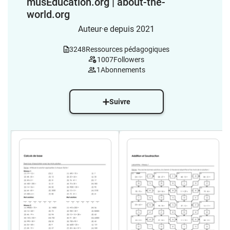
musEducation.org | about-the-
world.org
Auteur·e depuis 2021
3248
Ressources pédagogiques
1007
Followers
1
Abonnements
Suivre