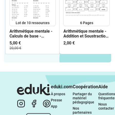
Lot de 10 ressources
6
Pages
Arithmétique mentale -
Arithmétique mentale -
Calculs de base -
Addition et Soustraction
différentes feuilles
- Labyrinthe - (Niveau 1,
5,00 €
2,00 €
d'exercices, jeux et
Niveau 2, Niveau 3)
20,00 €
fiches
eduki.com
Coopération
Aide
À propos 
Partager du 
Questions 
matériel 
fréquente
Presse
pédagogique
Nous 
App
Nos 
contacter
partenaires