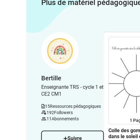
Plus de matériel pédagogiqu
Bertille
Enseignante TRS - cycle 1 et
CE2 CM1
15
Ressources pédagogiques
192
Followers
11
Abonnements
1
Pa
Colle des go
dans le soleil 
Suivre