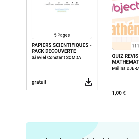
5
Pages
PAPIERS SCIENTIFIQUES -
11
PACK DECOUVERTE
QUIZ REVIS
Sâaviel Constant SOMDA
MATHEMATI
niveau CAP
Mélina DJER
gratuit
1,00 €