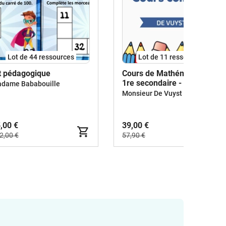
Lot de 44 ressources
Lot de 11 ressources
t pédagogique
Cours de Mathématiques -
1re secondaire - Belgique
dame Bababouille
Monsieur De Vuyst
,00 €
39,00 €
2,00 €
57,90 €