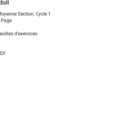
duit
oyenne Section
,
Cycle 1
 Page
euilles d'exercices
DF