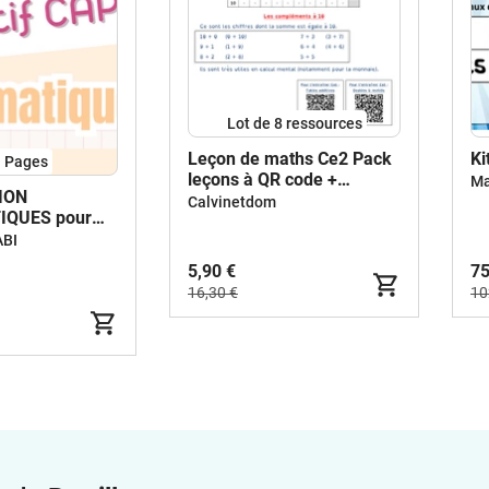
Lot de 8 ressources
Leçon de maths Ce2 Pack
Ki
1
Pages
leçons à QR code +
Ma
ION
applications
Calvinetdom
QUES pour
ABI
5,90 €
75
16,30 €
10