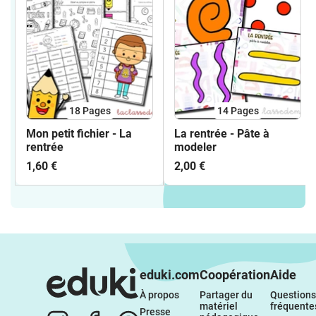
18
Pages
14
Pages
Mon petit fichier - La
La rentrée - Pâte à
rentrée
modeler
1,60 €
2,00 €
eduki.com
Coopération
Aide
À propos 
Partager du 
Questions 
matériel 
fréquente
Presse