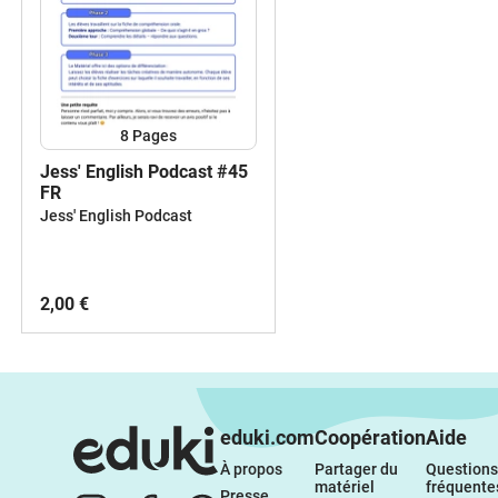
8
Pages
Jess' English Podcast #45
FR
Jess' English Podcast
2,00 €
eduki.com
Coopération
Aide
À propos 
Partager du 
Questions 
matériel 
fréquente
Presse